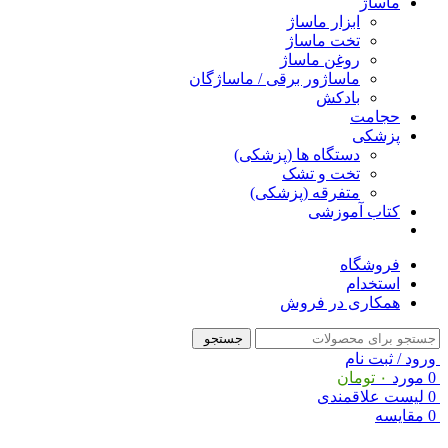
ماساژ
ابزار ماساژ
تخت ماساژ
روغن ماساژ
ماساژور برقی / ماساژگان
بادکش
حجامت
پزشکی
دستگاه ها (پزشکی)
تخت و تشک
متفرقه (پزشکی)
کتاب آموزشی
فروشگاه
استخدام
همکاری در فروش
جستجو
ورود / ثبت نام
0
مورد
۰
تومان
0
لیست علاقمندی
0
مقایسه