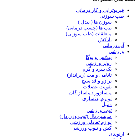
فیزیوتراپی و کار درمانی
طب سوزنی
سوزن ها ( نیدل )
تیپ ها (چسب درمانی)
متعلقات (طب سوزنی)
بادکش
آب درمانی
ورزشی
پیلاتس و یوگا
رولر ورزشی
پک سرد و گرم
تاتامی و مت (زیرانداز)
ترازو و قد سنج
تقویت عضلات
ماساژور / ماساژ گان
لوازم بدنسازی
دمبل
توپ ورزشی
مدیسن بال (توپ وزن دار)
لوازم تعادلی ورزشی
کش و تیوب ورزشی
ارتوپدی