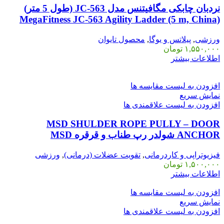
نردبان چابکی مگافیتنس مدل JC-563 (طول 5 متر)
MegaFitness JC-563 Agility Ladder (5 m, China)
ورزشی
,
پیلاتس و یوگا
,
محصول تایوان
۱,۵۵۰,۰۰۰
تومان
اطلاعات بیشتر
افزودن به لیست مقایسه ها
نمایش سریع
افزودن به لیست علاقمندی ها
MSD SHULDER ROPE PULLY – DOOR
ANCHOR شولدر رپ طناب و قرقره MSD
فیزیوتراپی و کاردرمانی
,
تقویت عضلات (درمانی)
,
ورزشی
۱,۵۰۰,۰۰۰
تومان
اطلاعات بیشتر
افزودن به لیست مقایسه ها
نمایش سریع
افزودن به لیست علاقمندی ها