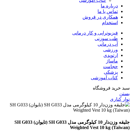
کتاب آموزشی
درباره ما
تماس با ما
همکاری در فروش
استخدام
فیزیوتراپی و کار درمانی
طب سوزنی
آب درمانی
ورزشی
ارتوپدی
ماساژ
حجامت
پزشکی
کتاب آموزشی
سبد خرید فروشگاه
بستن
نوار کناری
جلیقه وزن‌دار 10 کیلوگرمی مدل SH G033 (تایوان) SH G033
Weighted Vest 10 kg (Taiwan)