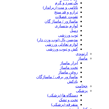
پک سرد و گرم
تاتامی و مت (زیرانداز)
ترازو و قد سنج
تقویت عضلات
ماساژور / ماساژ گان
لوازم بدنسازی
دمبل
توپ ورزشی
مدیسن بال (توپ وزن دار)
لوازم تعادلی ورزشی
کش و تیوب ورزشی
ارتوپدی
ماساژ
ابزار ماساژ
تخت ماساژ
روغن ماساژ
ماساژور برقی / ماساژگان
بادکش
حجامت
پزشکی
دستگاه ها (پزشکی)
تخت و تشک
متفرقه (پزشکی)