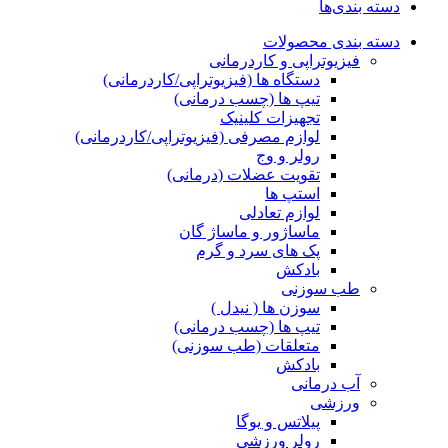
دسته بندی‌ها
دسته بندی محصولات
فیزیوتراپی و کاردرمانی
دستگاه ها (فیزیوتراپی/کاردرمانی)
تیپ ها (چسب درمانی)
تجهیزات کلینیک
لوازم مصرفی (فیزیوتراپی/کاردرمانی)
رولر و وج
تقویت عضلات (درمانی)
استپ ها
لوازم تعادلی
ماساژور و ماساژ گان
پک های سرد و گرم
بادکش
طب سوزنی
سوزن ها ( نیدل )
تیپ ها (چسب درمانی)
متعلقات (طب سوزنی)
بادکش
آب درمانی
ورزشی
پیلاتس و یوگا
رولر ورزشی