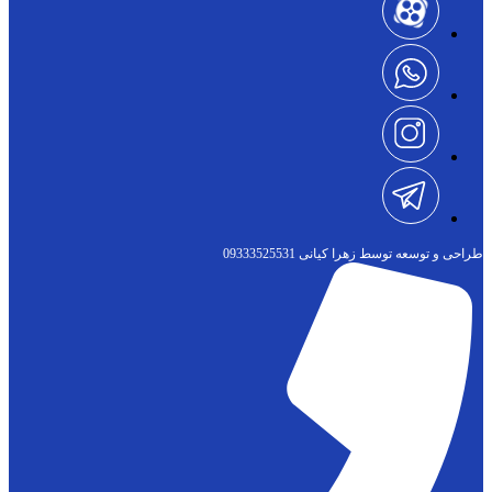
طراحی و توسعه توسط زهرا کیانی 09333525531