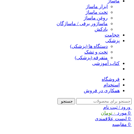
ماساژ
ابزار ماساژ
تخت ماساژ
روغن ماساژ
ماساژور برقی / ماساژگان
بادکش
حجامت
پزشکی
دستگاه ها (پزشکی)
تخت و تشک
متفرقه (پزشکی)
کتاب آموزشی
فروشگاه
استخدام
همکاری در فروش
جستجو
ورود / ثبت نام
0
مورد
۰
تومان
0
لیست علاقمندی
0
مقایسه