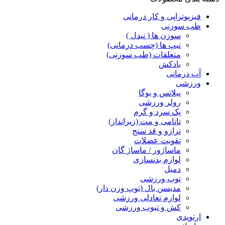
فیزیوتراپی و کار درمانی
طب سوزنی
سوزن ها ( نیدل )
تیپ ها (چسب درمانی)
متعلقات (طب سوزنی)
بادکش
آب درمانی
ورزشی
پیلاتس و یوگا
رولر ورزشی
پک سرد و گرم
تاتامی و مت (زیرانداز)
ترازو و قد سنج
تقویت عضلات
ماساژور / ماساژ گان
لوازم بدنسازی
دمبل
توپ ورزشی
مدیسن بال (توپ وزن دار)
لوازم تعادلی ورزشی
کش و تیوب ورزشی
ارتوپدی