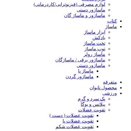
لوازم مصرفی (فیزیوتراپی/کاردرمانی)
ماساژور دستی
ماساژور و ماساژ گان
کتاب
ماساژ
ابزار ماساژ
بادکش
تخت ماساژ
توپ ماساژ
ماساژ رولر
ماساژور برقی / ماساژگان
ماساژور دستی
ماساژ پا
ماساژور گردن
متفرقه
محصول تایوان
ورزشی
پک سرد و گرم
پیلاتس و یوگا
تقویت عضلات
تقویت عضلات ( دست )
تقویت عضلات پا
تقویت عضلات شکم