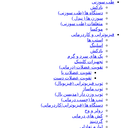
طب سوزنی
بادکش
دستگاه ها (طب سوزنی)
سوزن ها ( نیدل )
متعلقات (طب سوزنی)
موکسا
فیزیوتراپی و کاردرمانی
استپ ها
اسلینگ
بادکش
پک های سرد و گرم
تجهیزات کلینیک
تقویت عضلات (درمانی)
تقویت عضلات پا
تقویت عضلات دست
توپ فیزیوتراپی (فیزیوبال)
توپ ماساژ
توپ وزن دار (مدیسن بال)
تیپ ها (چسب درمانی)
دستگاه ها (فیزیوتراپی/کاردرمانی)
رولر و وج
کش های درمانی
گردنبند
لوازم تعادلی