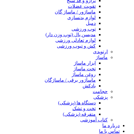
ترازو و قد سنج
تقویت عضلات
ماساژور / ماساژ گان
لوازم بدنسازی
دمبل
توپ ورزشی
مدیسن بال (توپ وزن دار)
لوازم تعادلی ورزشی
کش و تیوب ورزشی
ارتوپدی
ماساژ
ابزار ماساژ
تخت ماساژ
روغن ماساژ
ماساژور برقی / ماساژگان
بادکش
حجامت
پزشکی
دستگاه ها (پزشکی)
تخت و تشک
متفرقه (پزشکی)
کتاب آموزشی
درباره ما
تماس با ما