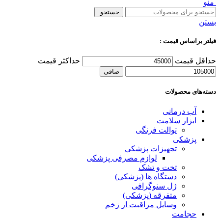
منو
جستجو
بستن
فیلتر براساس قیمت :
حداقل قیمت
حداكثر قيمت
صافی
دسته‌های محصولات
آب درمانی
ابزار سلامت
توالت فرنگی
پزشکی
تجهیزات پزشکی
لوازم مصرفی پزشکی
تخت و تشک
دستگاه ها (پزشکی)
ژل سنوگرافی
متفرقه (پزشکی)
وسایل مراقبت از زخم
حجامت