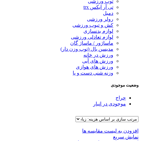
توپ ورزشی
تی آر ایکس trx
دمبل
رولر ورزشی
کش و تیوب ورزشی
لوازم بدنسازی
لوازم تعادلی ورزشی
ماساژور / ماساژ گان
مدیسن بال (توپ وزن دار)
ورزش در خانه
ورزش های آبی
ورزش های هوازی
وزنه شنی دست و پا
وضعیت موجودی
حراج
موجودی در انبار
افزودن به لیست مقایسه ها
نمایش سریع