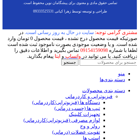
تمامی حقوق مادی و معنوی برای پیشگامان نوین محفوظ است.
طراحی و توسعه توسط زهرا کیانی 09333525531
شتری گرامی توجه:
سایت در حال به روز رسانی است.
در
صورتیکه قیمت محصول درج نشده ، قیمت محصول 0 تومان وارد
ده است. و یا وضعیت موجودی بصورت ناموجود ثبت شده است
طفا با شماره
09154159098
تماس بگیرید و اطلاعات دقیق را
ریافت کنید. یا می توانید در
واتساپ
و
ایتا
پیغام بگذارید.
جستجو
منو
دسته بندی‌ها
دسته بندی محصولات
فیزیوتراپی و کاردرمانی
دستگاه ها (فیزیوتراپی/کاردرمانی)
تیپ ها (چسب درمانی)
تجهیزات کلینیک
لوازم مصرفی (فیزیوتراپی/کاردرمانی)
رولر و وج
تقویت عضلات (درمانی)
استپ ها