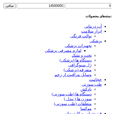
صافی
سته‌های محصولات
آب درمانی
ابزار سلامت
توالت فرنگی
پزشکی
تجهیزات پزشکی
لوازم مصرفی پزشکی
تخت و تشک
دستگاه ها (پزشکی)
ژل سنوگرافی
متفرقه (پزشکی)
وسایل مراقبت از زخم
حجامت
طب سوزنی
بادکش
دستگاه ها (طب سوزنی)
سوزن ها ( نیدل )
متعلقات (طب سوزنی)
موکسا
فیزیوتراپی و کاردرمانی