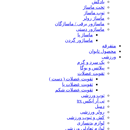
بادکش
تخت ماساژ
توپ ماساژ
ماساژ رولر
ماساژور برقی / ماساژگان
ماساژور دستی
ماساژ پا
ماساژور گردن
متفرقه
محصول تایوان
ورزشی
پک سرد و گرم
پیلاتس و یوگا
تقویت عضلات
تقویت عضلات ( دست )
تقویت عضلات پا
تقویت عضلات شکم
توپ ورزشی
تی آر ایکس trx
دمبل
رولر ورزشی
کش و تیوب ورزشی
لوازم بدنسازی
لوازم تعادلی ورزشی