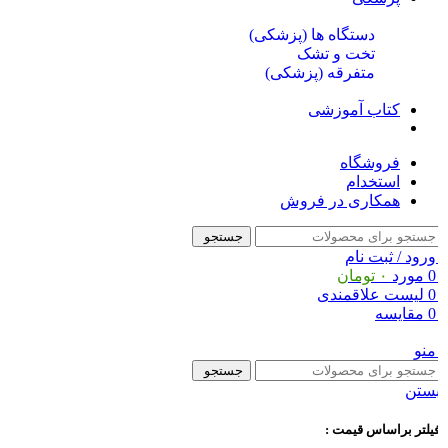
دستگاه ها (پزشکی)
تخت و تشک
متفرقه (پزشکی)
کتاب آموزشی
فروشگاه
استخدام
همکاری در فروش
جستجو
ورود / ثبت نام
0
مورد
۰
تومان
0
لیست علاقمندی
0
مقایسه
منو
جستجو
ستن
یلتر براساس قیمت :