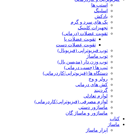
استپ ها
اسلینگ
بادکش
پک های سرد و گرم
تجهیزات کلینیک
تقویت عضلات (درمانی)
تقویت عضلات پا
تقویت عضلات دست
توپ فیزیوتراپی (فیزیوبال)
توپ ماساژ
توپ وزن دار (مدیسن بال)
تیپ ها (چسب درمانی)
دستگاه ها (فیزیوتراپی/کاردرمانی)
رولر و وج
کش های درمانی
گردنبند
لوازم تعادلی
لوازم مصرفی (فیزیوتراپی/کاردرمانی)
ماساژور دستی
ماساژور و ماساژ گان
کتاب
ماساژ
ابزار ماساژ