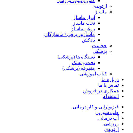
کش و تیوب ورزشی
ارتوپدی
ماساژ
ابزار ماساژ
تخت ماساژ
روغن ماساژ
ماساژور برقی / ماساژگان
بادکش
حجامت
پزشکی
دستگاه ها (پزشکی)
تخت و تشک
متفرقه (پزشکی)
کتاب آموزشی
درباره ما
تماس با ما
همکاری در فروش
استخدام
فیزیوتراپی و کار درمانی
طب سوزنی
آب درمانی
ورزشی
ارتوپدی