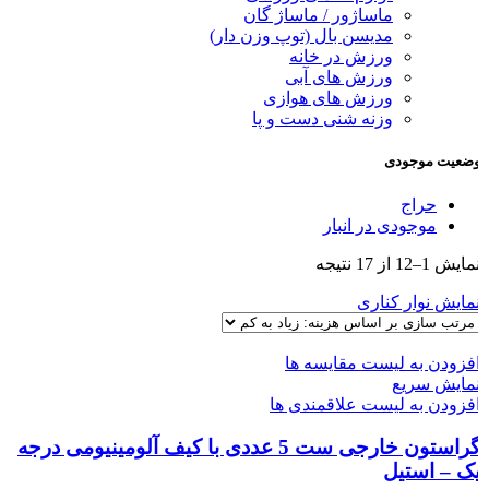
ماساژور / ماساژ گان
مدیسن بال (توپ وزن دار)
ورزش در خانه
ورزش های آبی
ورزش های هوازی
وزنه شنی دست و پا
ضعیت موجودی
حراج
موجودی در انبار
مایش 1–12 از 17 نتیجه
مایش نوار کناری
فزودن به لیست مقایسه ها
مایش سریع
فزودن به لیست علاقمندی ها
گراستون خارجی ست 5 عددی با کیف آلومینیومی درجه
ک – استیل