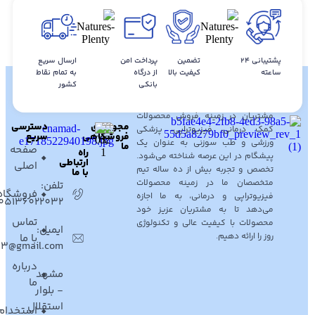
پشتیبانی ۲۴
تضمین
پرداخت امن
ارسال سریع
ساعته
کیفیت بالا
از درگاه
به تمام نقاط
بانکی
کشور
فروشگاه کالای طب پیشگامان نوین با
بیش از ده سال سابقه خدمت به
مشتریان در زمینه فروش محصولات
مجوزهای
دسترسی
کمک درمانی، فیزیوتراپی، پزشکی
فروشگاهی
سریع
ورزشی و طب سوزنی به عنوان یک
ما
صفحه
راه
پیشگام در این عرصه شناخته می‌شود.
ارتباطی
اصلی
تخصص و تجربه بیش از ده ساله تیم
با ما
متخصصان ما در زمینه محصولات
تلفن:
فروشگاه
فیزیوتراپی و درمانی، به ما اجازه
05136022032
می‌دهد تا به مشتریان عزیز خود
تماس
محصولات با کیفیت عالی و تکنولوژی
ایمیل:
روز را ارائه دهیم.
با ما
1403@gmail.com
درباره
مشهد
ما
- بلوار
استقلال
استخدام