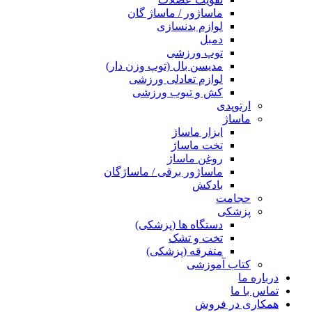
ماساژور / ماساژ گان
لوازم بدنسازی
دمبل
توپ ورزشی
مدیسن بال (توپ وزن دار)
لوازم تعادلی ورزشی
کش و تیوب ورزشی
ارتوپدی
ماساژ
ابزار ماساژ
تخت ماساژ
روغن ماساژ
ماساژور برقی / ماساژگان
بادکش
حجامت
پزشکی
دستگاه ها (پزشکی)
تخت و تشک
متفرقه (پزشکی)
کتاب آموزشی
درباره ما
تماس با ما
همکاری در فروش