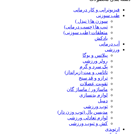
فیزیوتراپی و کار درمانی
طب سوزنی
سوزن ها ( نیدل )
تیپ ها (چسب درمانی)
متعلقات (طب سوزنی)
بادکش
آب درمانی
ورزشی
پیلاتس و یوگا
رولر ورزشی
پک سرد و گرم
تاتامی و مت (زیرانداز)
ترازو و قد سنج
تقویت عضلات
ماساژور / ماساژ گان
لوازم بدنسازی
دمبل
توپ ورزشی
مدیسن بال (توپ وزن دار)
لوازم تعادلی ورزشی
کش و تیوب ورزشی
ارتوپدی