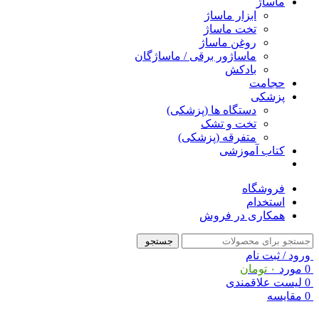
ماساژ
ابزار ماساژ
تخت ماساژ
روغن ماساژ
ماساژور برقی / ماساژگان
بادکش
حجامت
پزشکی
دستگاه ها (پزشکی)
تخت و تشک
متفرقه (پزشکی)
کتاب آموزشی
فروشگاه
استخدام
همکاری در فروش
جستجو
ورود / ثبت نام
0
مورد
۰
تومان
0
لیست علاقمندی
0
مقایسه