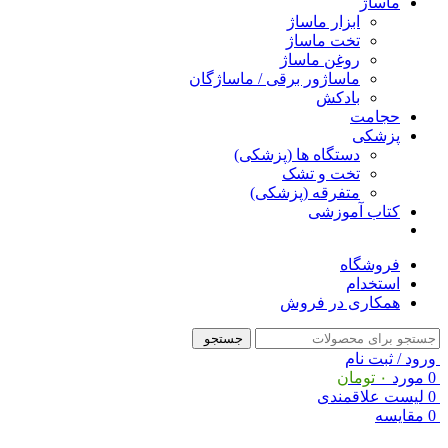
ماساژ
ابزار ماساژ
تخت ماساژ
روغن ماساژ
ماساژور برقی / ماساژگان
بادکش
حجامت
پزشکی
دستگاه ها (پزشکی)
تخت و تشک
متفرقه (پزشکی)
کتاب آموزشی
فروشگاه
استخدام
همکاری در فروش
جستجو
ورود / ثبت نام
0
مورد
۰
تومان
0
لیست علاقمندی
0
مقایسه