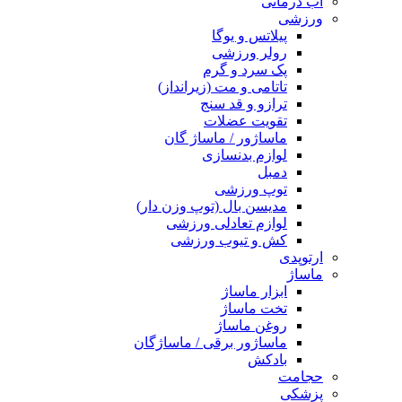
آب درمانی
ورزشی
پیلاتس و یوگا
رولر ورزشی
پک سرد و گرم
تاتامی و مت (زیرانداز)
ترازو و قد سنج
تقویت عضلات
ماساژور / ماساژ گان
لوازم بدنسازی
دمبل
توپ ورزشی
مدیسن بال (توپ وزن دار)
لوازم تعادلی ورزشی
کش و تیوب ورزشی
ارتوپدی
ماساژ
ابزار ماساژ
تخت ماساژ
روغن ماساژ
ماساژور برقی / ماساژگان
بادکش
حجامت
پزشکی