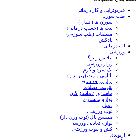
فیزیوتراپی و کار درمانی
طب سوزنی
سوزن ها ( نیدل )
تیپ ها (چسب درمانی)
متعلقات (طب سوزنی)
بادکش
آب درمانی
ورزشی
پیلاتس و یوگا
رولر ورزشی
پک سرد و گرم
تاتامی و مت (زیرانداز)
ترازو و قد سنج
تقویت عضلات
ماساژور / ماساژ گان
لوازم بدنسازی
دمبل
توپ ورزشی
مدیسن بال (توپ وزن دار)
لوازم تعادلی ورزشی
کش و تیوب ورزشی
ارتوپدی