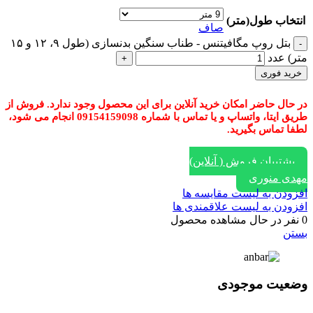
انتخاب طول(متر)
صاف
بتل روپ مگافیتنس - طناب سنگین بدنسازی (طول ۹، ۱۲ و ۱۵
متر) عدد
خرید فوری
در حال حاضر امکان خرید آنلاین برای این محصول وجود ندارد. فروش از
طریق ایتا، واتساپ و یا تماس با شماره 09154159098 انجام می شود،
لطفا تماس بگیرید.
پشتیبان فروش ( آنلاین)
مهدی منوری
افزودن به لیست مقایسه ها
افزودن به لیست علاقمندی ها
0
نفر در حال مشاهده محصول
بستن
وضعیت موجودی