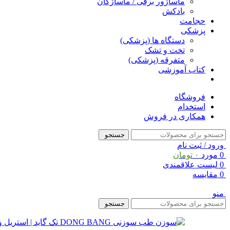
ماساژور برقی / ماساژگان
بادکش
حجامت
پزشکی
دستگاه ها (پزشکی)
تخت و تشک
متفرقه (پزشکی)
کتاب آموزشی
فروشگاه
استخدام
همکاری در فروش
جستجو
ورود / ثبت نام
0
مورد
۰
تومان
0
لیست علاقمندی
0
مقایسه
منو
جستجو