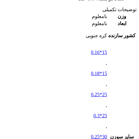
توضیحات تکمیلی
وزن
نامعلوم
ابعاد
نامعلوم
کشور سازنده
کره جنوبی
15*0.16
,
15*0.18
,
25*0.25
,
25*0.3
,
سایز سوزن
30*0.25