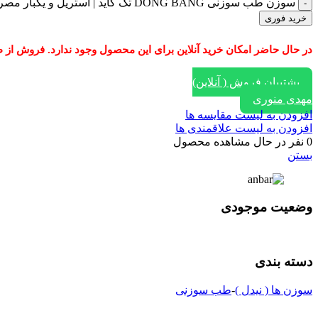
سوزن طب سوزنی DONG BANG تک گاید | استریل و یکبار مصرف عدد
خرید فوری
در حال حاضر امکان خرید آنلاین برای این محصول وجود ندارد. فروش از طریق ایتا، واتساپ و یا تماس با
پشتیبان فروش ( آنلاین)
مهدی منوری
افزودن به لیست مقایسه ها
افزودن به لیست علاقمندی ها
0
نفر در حال مشاهده محصول
بستن
وضعیت موجودی
دسته بندی
سوزن ها ( نیدل )
-
طب سوزنی