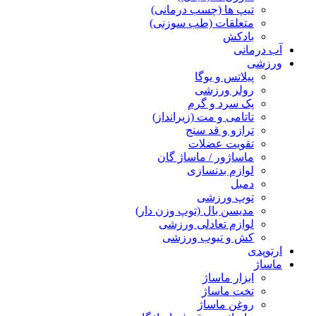
تیپ ها (چسب درمانی)
متعلقات (طب سوزنی)
بادکش
آب درمانی
ورزشی
پیلاتس و یوگا
رولر ورزشی
پک سرد و گرم
تاتامی و مت (زیرانداز)
ترازو و قد سنج
تقویت عضلات
ماساژور / ماساژ گان
لوازم بدنسازی
دمبل
توپ ورزشی
مدیسن بال (توپ وزن دار)
لوازم تعادلی ورزشی
کش و تیوب ورزشی
ارتوپدی
ماساژ
ابزار ماساژ
تخت ماساژ
روغن ماساژ