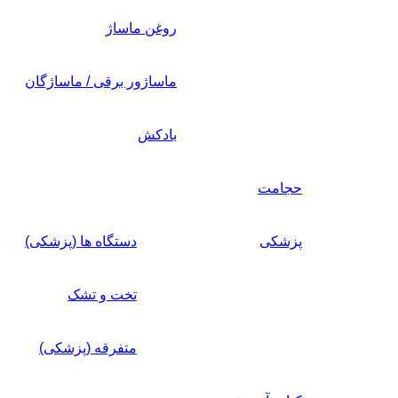
روغن ماساژ
ماساژور برقی / ماساژگان
بادکش
حجامت
پزشکی
دستگاه ها (پزشکی)
تخت و تشک
متفرقه (پزشکی)