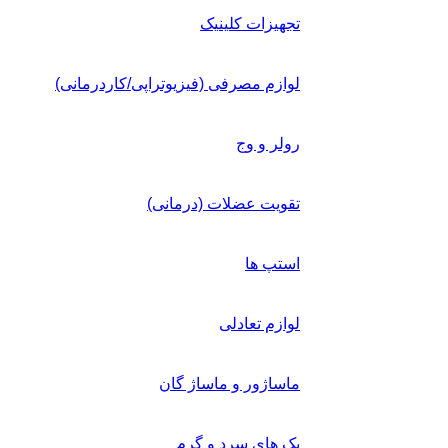
تجهیزات کلینیک
لوازم مصرفی (فیزیوتراپی/کاردرمانی)
رولر و وج
تقویت عضلات (درمانی)
استپ ها
لوازم تعادلی
ماساژور و ماساژ گان
پک های سرد و گرم