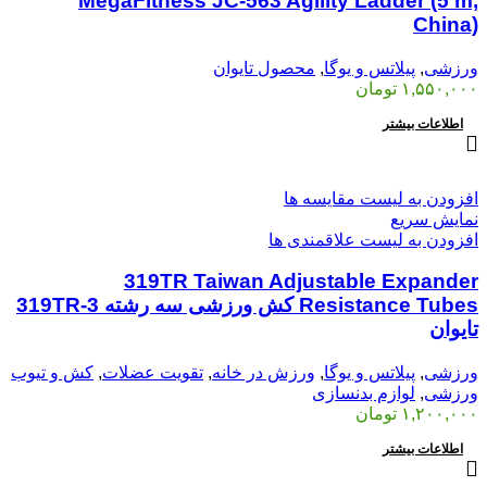
MegaFitness JC-563 Agility Ladder (5 m,
China)
ورزشی
,
پیلاتس و یوگا
,
محصول تایوان
۱,۵۵۰,۰۰۰
تومان
اطلاعات بیشتر
افزودن به لیست مقایسه ها
نمایش سریع
افزودن به لیست علاقمندی ها
319TR Taiwan Adjustable Expander
Resistance Tubes کش ورزشی سه رشته 3-319TR
تایوان
ورزشی
,
پیلاتس و یوگا
,
ورزش در خانه
,
تقویت عضلات
,
کش و تیوب
ورزشی
,
لوازم بدنسازی
۱,۲۰۰,۰۰۰
تومان
اطلاعات بیشتر