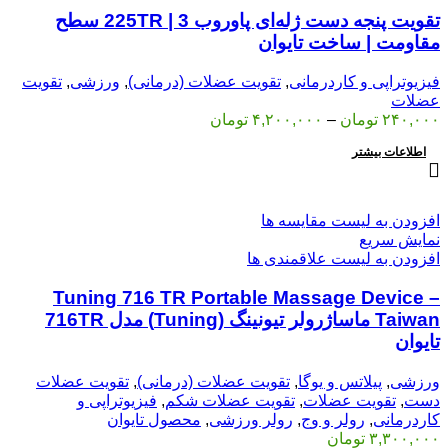
تقویت پنجه دست ژله‌ای پاوروب 225TR | 3 سطح
مقاومت | ساخت تایوان
فیزیوتراپی و کاردرمانی
,
تقویت عضلات (درمانی)
,
ورزشی
,
تقویت
عضلات
۲۴۰,۰۰۰
تومان
–
۴,۲۰۰,۰۰۰
تومان
اطلاعات بیشتر
افزودن به لیست مقایسه ها
نمایش سریع
افزودن به لیست علاقمندی ها
Tuning 716 TR Portable Massage Device –
Taiwan ماساژرولر تیونینگ (Tuning) مدل 716TR
تایوان
ورزشی
,
پیلاتس و یوگا
,
تقویت عضلات (درمانی)
,
تقویت عضلات
دست
,
تقویت عضلات
,
تقویت عضلات شکم
,
فیزیوتراپی و
کاردرمانی
,
رولر و وج
,
رولر ورزشی
,
محصول تایوان
۳,۳۰۰,۰۰۰
تومان