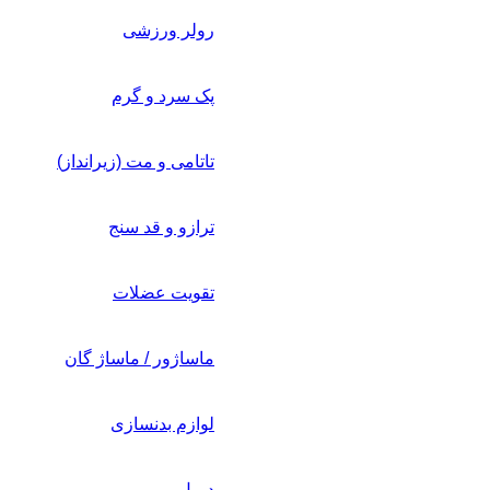
رولر ورزشی
پک سرد و گرم
تاتامی و مت (زیرانداز)
ترازو و قد سنج
تقویت عضلات
ماساژور / ماساژ گان
لوازم بدنسازی
دمبل