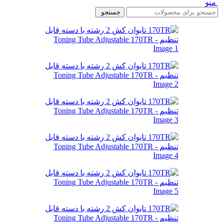
منو
جستجو