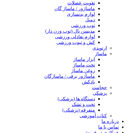
تقویت عضلات
ماساژور / ماساژ گان
لوازم بدنسازی
دمبل
توپ ورزشی
مدیسن بال (توپ وزن دار)
لوازم تعادلی ورزشی
کش و تیوب ورزشی
ارتوپدی
ماساژ
ابزار ماساژ
تخت ماساژ
روغن ماساژ
ماساژور برقی / ماساژگان
بادکش
حجامت
پزشکی
دستگاه ها (پزشکی)
تخت و تشک
متفرقه (پزشکی)
کتاب آموزشی
درباره ما
تماس با ما
همکاری در فروش