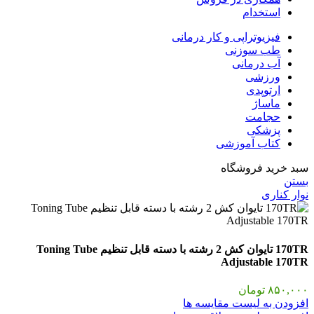
استخدام
فیزیوتراپی و کار درمانی
طب سوزنی
آب درمانی
ورزشی
ارتوپدی
ماساژ
حجامت
پزشکی
کتاب آموزشی
سبد خرید فروشگاه
بستن
نوار کناری
170TR تایوان کش 2 رشته با دسته قابل تنظیم Toning Tube
Adjustable 170TR
۸۵۰,۰۰۰
تومان
افزودن به لیست مقایسه ها