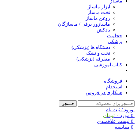
ماساژ
ابزار ماساژ
تخت ماساژ
روغن ماساژ
ماساژور برقی / ماساژگان
بادکش
حجامت
پزشکی
دستگاه ها (پزشکی)
تخت و تشک
متفرقه (پزشکی)
کتاب آموزشی
فروشگاه
استخدام
همکاری در فروش
جستجو
ورود / ثبت نام
0
مورد
۰
تومان
0
لیست علاقمندی
0
مقایسه