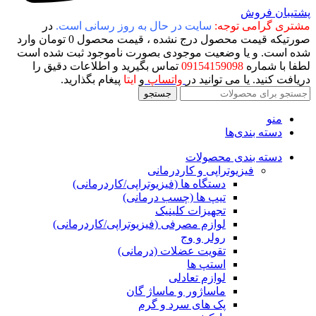
پشتیبان فروش
مشتری گرامی توجه:
سایت در حال به روز رسانی است.
در
صورتیکه قیمت محصول درج نشده ، قیمت محصول 0 تومان وارد
شده است. و یا وضعیت موجودی بصورت ناموجود ثبت شده است
لطفا با شماره
09154159098
تماس بگیرید و اطلاعات دقیق را
دریافت کنید. یا می توانید در
واتساپ
و
ایتا
پیغام بگذارید.
جستجو
منو
دسته بندی‌ها
دسته بندی محصولات
فیزیوتراپی و کاردرمانی
دستگاه ها (فیزیوتراپی/کاردرمانی)
تیپ ها (چسب درمانی)
تجهیزات کلینیک
لوازم مصرفی (فیزیوتراپی/کاردرمانی)
رولر و وج
تقویت عضلات (درمانی)
استپ ها
لوازم تعادلی
ماساژور و ماساژ گان
پک های سرد و گرم