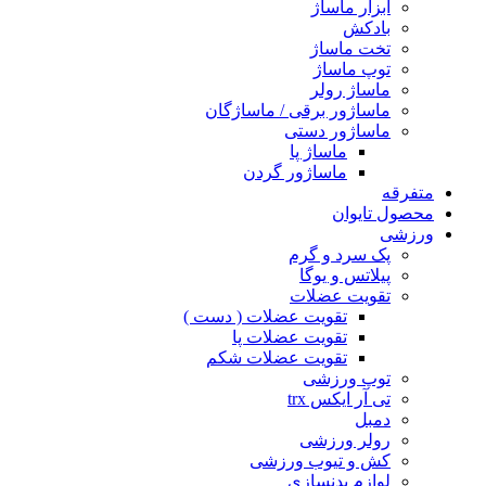
ابزار ماساژ
بادکش
تخت ماساژ
توپ ماساژ
ماساژ رولر
ماساژور برقی / ماساژگان
ماساژور دستی
ماساژ پا
ماساژور گردن
متفرقه
محصول تایوان
ورزشی
پک سرد و گرم
پیلاتس و یوگا
تقویت عضلات
تقویت عضلات ( دست )
تقویت عضلات پا
تقویت عضلات شکم
توپ ورزشی
تی آر ایکس trx
دمبل
رولر ورزشی
کش و تیوب ورزشی
لوازم بدنسازی