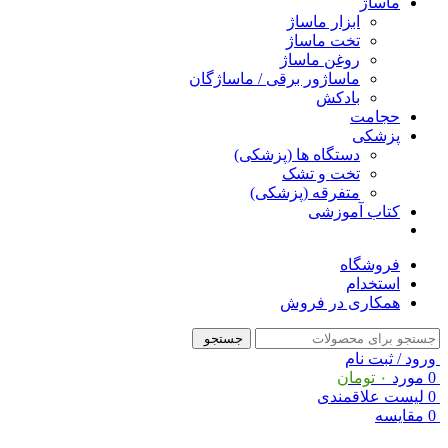
ماساژ
ابزار ماساژ
تخت ماساژ
روغن ماساژ
ماساژور برقی / ماساژگان
بادکش
حجامت
پزشکی
دستگاه ها (پزشکی)
تخت و تشک
متفرقه (پزشکی)
کتاب آموزشی
فروشگاه
استخدام
همکاری در فروش
جستجو
ورود / ثبت نام
0
مورد
۰
تومان
0
لیست علاقمندی
0
مقایسه