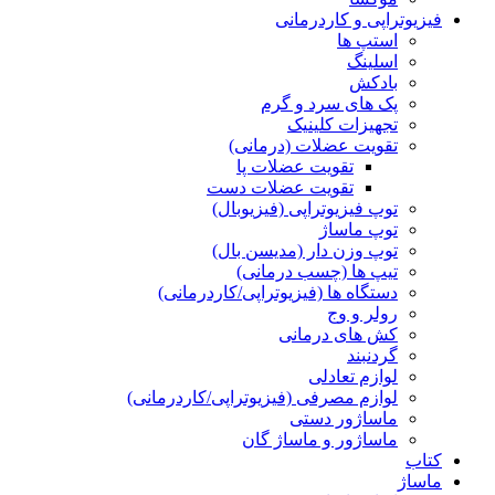
فیزیوتراپی و کاردرمانی
استپ ها
اسلینگ
بادکش
پک های سرد و گرم
تجهیزات کلینیک
تقویت عضلات (درمانی)
تقویت عضلات پا
تقویت عضلات دست
توپ فیزیوتراپی (فیزیوبال)
توپ ماساژ
توپ وزن دار (مدیسن بال)
تیپ ها (چسب درمانی)
دستگاه ها (فیزیوتراپی/کاردرمانی)
رولر و وج
کش های درمانی
گردنبند
لوازم تعادلی
لوازم مصرفی (فیزیوتراپی/کاردرمانی)
ماساژور دستی
ماساژور و ماساژ گان
کتاب
ماساژ