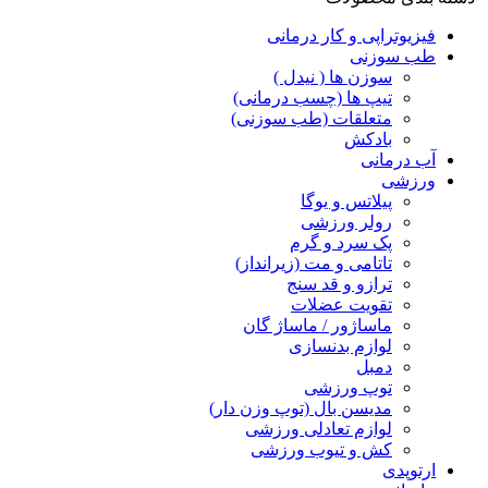
فیزیوتراپی و کار درمانی
طب سوزنی
سوزن ها ( نیدل )
تیپ ها (چسب درمانی)
متعلقات (طب سوزنی)
بادکش
آب درمانی
ورزشی
پیلاتس و یوگا
رولر ورزشی
پک سرد و گرم
تاتامی و مت (زیرانداز)
ترازو و قد سنج
تقویت عضلات
ماساژور / ماساژ گان
لوازم بدنسازی
دمبل
توپ ورزشی
مدیسن بال (توپ وزن دار)
لوازم تعادلی ورزشی
کش و تیوب ورزشی
ارتوپدی