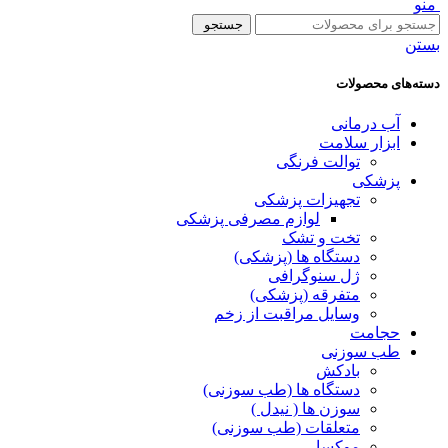
منو
جستجو
بستن
دسته‌های محصولات
آب درمانی
ابزار سلامت
توالت فرنگی
پزشکی
تجهیزات پزشکی
لوازم مصرفی پزشکی
تخت و تشک
دستگاه ها (پزشکی)
ژل سنوگرافی
متفرقه (پزشکی)
وسایل مراقبت از زخم
حجامت
طب سوزنی
بادکش
دستگاه ها (طب سوزنی)
سوزن ها ( نیدل )
متعلقات (طب سوزنی)
موکسا