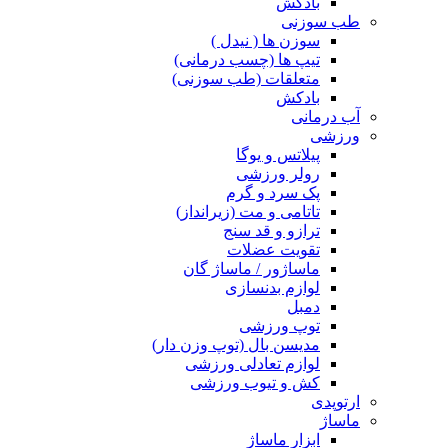
بادکش
طب سوزنی
سوزن ها ( نیدل )
تیپ ها (چسب درمانی)
متعلقات (طب سوزنی)
بادکش
آب درمانی
ورزشی
پیلاتس و یوگا
رولر ورزشی
پک سرد و گرم
تاتامی و مت (زیرانداز)
ترازو و قد سنج
تقویت عضلات
ماساژور / ماساژ گان
لوازم بدنسازی
دمبل
توپ ورزشی
مدیسن بال (توپ وزن دار)
لوازم تعادلی ورزشی
کش و تیوب ورزشی
ارتوپدی
ماساژ
ابزار ماساژ