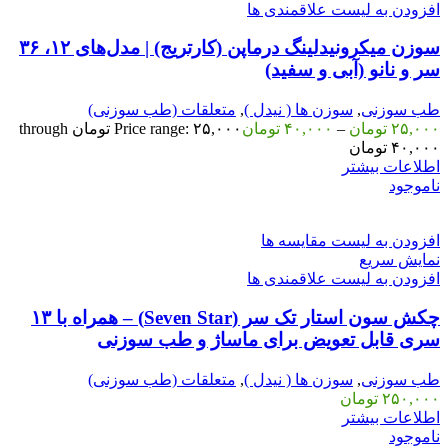
افزودن به لیست علاقمندی ها
سوزن میکرونیدلینگ درماپن (کارتریج) | مدل‌های ۱۲، ۳۶
سر و نانو (آبی و سفید)
طب سوزنی
,
سوزن ها ( نیدل )
,
متعلقات (طب سوزنی)
۲۵,۰۰۰
تومان
–
۴۰,۰۰۰
تومان
Price range: ۲۵,۰۰۰ تومان through
۴۰,۰۰۰ تومان
اطلاعات بیشتر
ناموجود
افزودن به لیست مقایسه ها
نمایش سریع
افزودن به لیست علاقمندی ها
چکش سون استار تک سر (Seven Star) – همراه با ۱۳
سری قابل تعویض برای ماساژ و طب سوزنی
طب سوزنی
,
سوزن ها ( نیدل )
,
متعلقات (طب سوزنی)
۲۵۰,۰۰۰
تومان
اطلاعات بیشتر
ناموجود