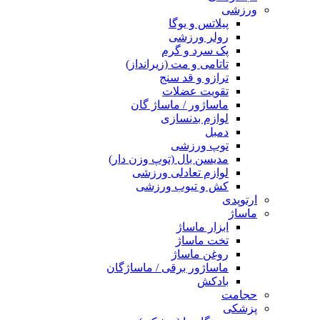
ورزشی
پیلاتس و یوگا
رولر ورزشی
پک سرد و گرم
تاتامی و مت (زیرانداز)
ترازو و قد سنج
تقویت عضلات
ماساژور / ماساژ گان
لوازم بدنسازی
دمبل
توپ ورزشی
مدیسن بال (توپ وزن دار)
لوازم تعادلی ورزشی
کش و تیوب ورزشی
ارتوپدی
ماساژ
ابزار ماساژ
تخت ماساژ
روغن ماساژ
ماساژور برقی / ماساژگان
بادکش
حجامت
پزشکی