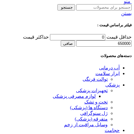
منو
جستجو
بستن
فیلتر براساس قیمت :
حداقل قیمت
حداكثر قيمت
صافی
دسته‌های محصولات
آب درمانی
ابزار سلامت
توالت فرنگی
پزشکی
تجهیزات پزشکی
لوازم مصرفی پزشکی
تخت و تشک
دستگاه ها (پزشکی)
ژل سنوگرافی
متفرقه (پزشکی)
وسایل مراقبت از زخم
حجامت