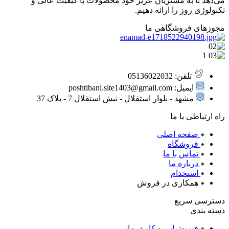
می‌دهد تا به مشتریان عزیز خود محصولات با کیفیت عالی و
تکنولوژی روز را ارائه دهیم.
مجوزهای فروشگاهی ما
تلفن: 05136022032
ایمیل: poshtibani.site1403@gmail.com
مشهد - بلوار استقلال - نبش استقلال 7 - پلاک 37
راه ارتباطی با ما
صفحه اصلی
فروشگاه
تماس با ما
درباره ما
استخدام
همکاری در فروش
دسترسی سریع
دسته بندی
فیزیوتراپی و کار درمانی