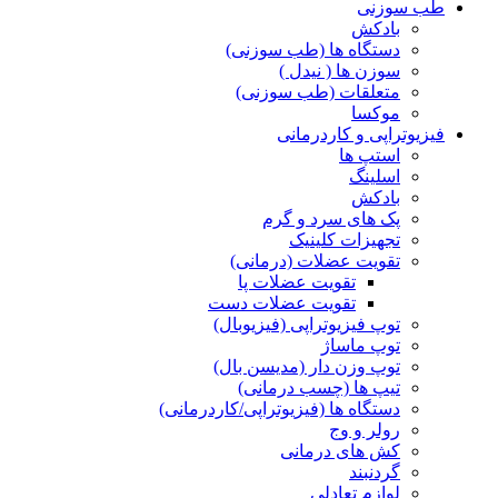
طب سوزنی
بادکش
دستگاه ها (طب سوزنی)
سوزن ها ( نیدل )
متعلقات (طب سوزنی)
موکسا
فیزیوتراپی و کاردرمانی
استپ ها
اسلینگ
بادکش
پک های سرد و گرم
تجهیزات کلینیک
تقویت عضلات (درمانی)
تقویت عضلات پا
تقویت عضلات دست
توپ فیزیوتراپی (فیزیوبال)
توپ ماساژ
توپ وزن دار (مدیسن بال)
تیپ ها (چسب درمانی)
دستگاه ها (فیزیوتراپی/کاردرمانی)
رولر و وج
کش های درمانی
گردنبند
لوازم تعادلی