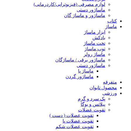
لوازم مصرفی (فیزیوتراپی/کاردرمانی)
ماساژور دستی
ماساژور و ماساژ گان
کتاب
ماساژ
ابزار ماساژ
بادکش
تخت ماساژ
توپ ماساژ
ماساژ رولر
ماساژور برقی / ماساژگان
ماساژور دستی
ماساژ پا
ماساژور گردن
متفرقه
محصول تایوان
ورزشی
پک سرد و گرم
پیلاتس و یوگا
تقویت عضلات
تقویت عضلات ( دست )
تقویت عضلات پا
تقویت عضلات شکم