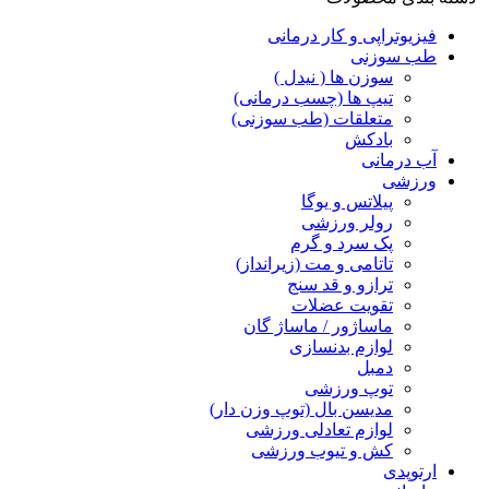
فیزیوتراپی و کار درمانی
طب سوزنی
سوزن ها ( نیدل )
تیپ ها (چسب درمانی)
متعلقات (طب سوزنی)
بادکش
آب درمانی
ورزشی
پیلاتس و یوگا
رولر ورزشی
پک سرد و گرم
تاتامی و مت (زیرانداز)
ترازو و قد سنج
تقویت عضلات
ماساژور / ماساژ گان
لوازم بدنسازی
دمبل
توپ ورزشی
مدیسن بال (توپ وزن دار)
لوازم تعادلی ورزشی
کش و تیوب ورزشی
ارتوپدی