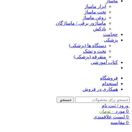
ماساژ
ابزار ماساژ
تخت ماساژ
روغن ماساژ
ماساژور برقی / ماساژگان
بادکش
حجامت
پزشکی
دستگاه ها (پزشکی)
تخت و تشک
متفرقه (پزشکی)
کتاب آموزشی
فروشگاه
استخدام
همکاری در فروش
جستجو
ورود / ثبت نام
0
مورد
۰
تومان
0
لیست علاقمندی
0
مقایسه