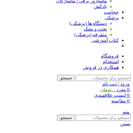
ماساژور برقی / ماساژگان
بادکش
حجامت
پزشکی
دستگاه ها (پزشکی)
تخت و تشک
متفرقه (پزشکی)
کتاب آموزشی
فروشگاه
استخدام
همکاری در فروش
جستجو
ورود / ثبت نام
0
مورد
۰
تومان
0
لیست علاقمندی
0
مقایسه
منو
جستجو
بستن