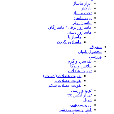
ابزار ماساژ
بادکش
تخت ماساژ
توپ ماساژ
ماساژ رولر
ماساژور برقی / ماساژگان
ماساژور دستی
ماساژ پا
ماساژور گردن
متفرقه
محصول تایوان
ورزشی
پک سرد و گرم
پیلاتس و یوگا
تقویت عضلات
تقویت عضلات ( دست )
تقویت عضلات پا
تقویت عضلات شکم
توپ ورزشی
تی آر ایکس trx
دمبل
رولر ورزشی
کش و تیوب ورزشی