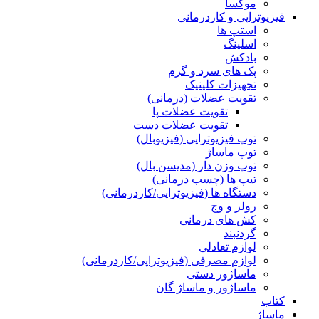
موکسا
فیزیوتراپی و کاردرمانی
استپ ها
اسلینگ
بادکش
پک های سرد و گرم
تجهیزات کلینیک
تقویت عضلات (درمانی)
تقویت عضلات پا
تقویت عضلات دست
توپ فیزیوتراپی (فیزیوبال)
توپ ماساژ
توپ وزن دار (مدیسن بال)
تیپ ها (چسب درمانی)
دستگاه ها (فیزیوتراپی/کاردرمانی)
رولر و وج
کش های درمانی
گردنبند
لوازم تعادلی
لوازم مصرفی (فیزیوتراپی/کاردرمانی)
ماساژور دستی
ماساژور و ماساژ گان
کتاب
ماساژ