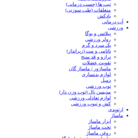
تیپ ها (چسب درمانی)
متعلقات (طب سوزنی)
بادکش
آب درمانی
ورزشی
پیلاتس و یوگا
رولر ورزشی
پک سرد و گرم
تاتامی و مت (زیرانداز)
ترازو و قد سنج
تقویت عضلات
ماساژور / ماساژ گان
لوازم بدنسازی
دمبل
توپ ورزشی
مدیسن بال (توپ وزن دار)
لوازم تعادلی ورزشی
کش و تیوب ورزشی
ارتوپدی
ماساژ
ابزار ماساژ
تخت ماساژ
روغن ماساژ