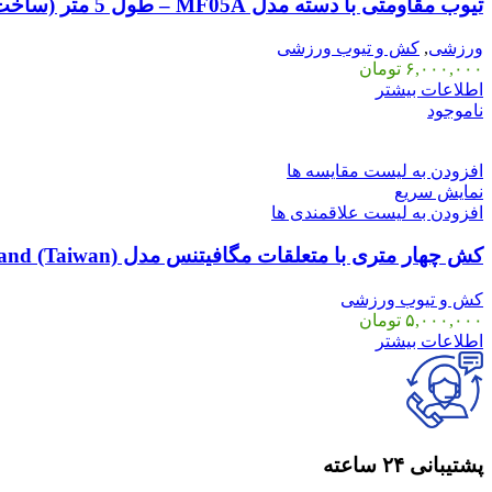
تیوب مقاومتی با دسته مدل MF05A – طول 5 متر (ساخت 5 Meter Resistance Tube with Handles
ورزشی
,
کش و تیوب ورزشی
۶,۰۰۰,۰۰۰
تومان
اطلاعات بیشتر
ناموجود
افزودن به لیست مقایسه ها
نمایش سریع
افزودن به لیست علاقمندی ها
کش چهار متری با متعلقات مگافیتنس مدل MF04B MegaFitness MF04B 4 Meter Resistance Band (Taiwan)
کش و تیوب ورزشی
۵,۰۰۰,۰۰۰
تومان
اطلاعات بیشتر
پشتیبانی ۲۴ ساعته