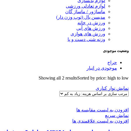
لوازم بدنسازی
لوازم تعادلی ورزشی
ماساژور / ماساژ گان
مدیسن بال (توپ وزن دار)
ورزش در خانه
ورزش های آبی
ورزش های هوازی
وزنه شنی دست و پا
وضعیت موجودی
حراج
موجودی در انبار
Showing all 2 results
Sorted by price: high to low
نمایش نوار کناری
افزودن به لیست مقایسه ها
نمایش سریع
افزودن به لیست علاقمندی ها