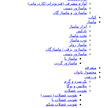
لوازم مصرفی (فیزیوتراپی/کاردرمانی)
ماساژور دستی
ماساژور و ماساژ گان
کتاب
ماساژ
ابزار ماساژ
بادکش
تخت ماساژ
توپ ماساژ
ماساژ رولر
ماساژور برقی / ماساژگان
ماساژور دستی
ماساژ پا
ماساژور گردن
متفرقه
محصول تایوان
ورزشی
پک سرد و گرم
پیلاتس و یوگا
تقویت عضلات
تقویت عضلات ( دست )
تقویت عضلات پا
تقویت عضلات شکم