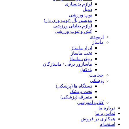
لوازم بدنسازی
دمبل
توپ ورزشی
مدیسن بال (توپ وزن دار)
لوازم تعادلی ورزشی
کش و تیوب ورزشی
ارتوپدی
ماساژ
ابزار ماساژ
تخت ماساژ
روغن ماساژ
ماساژور برقی / ماساژگان
بادکش
حجامت
پزشکی
دستگاه ها (پزشکی)
تخت و تشک
متفرقه (پزشکی)
کتاب آموزشی
درباره ما
تماس با ما
همکاری در فروش
استخدام