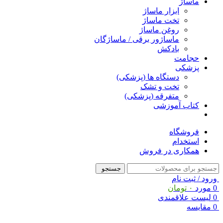
ماساژ
ابزار ماساژ
تخت ماساژ
روغن ماساژ
ماساژور برقی / ماساژگان
بادکش
حجامت
پزشکی
دستگاه ها (پزشکی)
تخت و تشک
متفرقه (پزشکی)
کتاب آموزشی
فروشگاه
استخدام
همکاری در فروش
جستجو
ورود / ثبت نام
0
مورد
۰
تومان
0
لیست علاقمندی
0
مقایسه