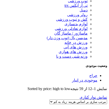
توپ ورزشی
تی آر ایکس trx
دمبل
رولر ورزشی
کش و تیوب ورزشی
لوازم بدنسازی
لوازم تعادلی ورزشی
ماساژور / ماساژ گان
مدیسن بال (توپ وزن دار)
ورزش در خانه
ورزش های آبی
ورزش های هوازی
وزنه شنی دست و پا
وضعیت موجودی
حراج
موجودی در انبار
نمایش 1–12 از 59 نتیجه
Sorted by price: high to low
نمایش نوار کناری