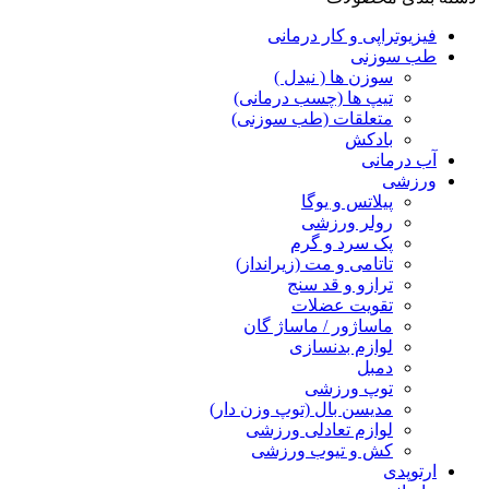
فیزیوتراپی و کار درمانی
طب سوزنی
سوزن ها ( نیدل )
تیپ ها (چسب درمانی)
متعلقات (طب سوزنی)
بادکش
آب درمانی
ورزشی
پیلاتس و یوگا
رولر ورزشی
پک سرد و گرم
تاتامی و مت (زیرانداز)
ترازو و قد سنج
تقویت عضلات
ماساژور / ماساژ گان
لوازم بدنسازی
دمبل
توپ ورزشی
مدیسن بال (توپ وزن دار)
لوازم تعادلی ورزشی
کش و تیوب ورزشی
ارتوپدی