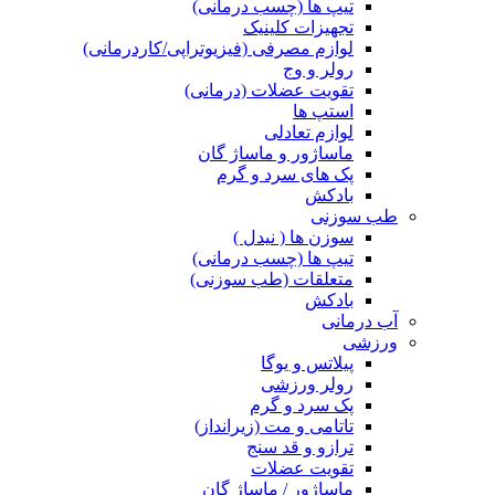
تیپ ها (چسب درمانی)
تجهیزات کلینیک
لوازم مصرفی (فیزیوتراپی/کاردرمانی)
رولر و وج
تقویت عضلات (درمانی)
استپ ها
لوازم تعادلی
ماساژور و ماساژ گان
پک های سرد و گرم
بادکش
طب سوزنی
سوزن ها ( نیدل )
تیپ ها (چسب درمانی)
متعلقات (طب سوزنی)
بادکش
آب درمانی
ورزشی
پیلاتس و یوگا
رولر ورزشی
پک سرد و گرم
تاتامی و مت (زیرانداز)
ترازو و قد سنج
تقویت عضلات
ماساژور / ماساژ گان