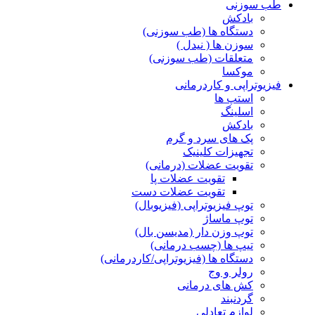
طب سوزنی
بادکش
دستگاه ها (طب سوزنی)
سوزن ها ( نیدل )
متعلقات (طب سوزنی)
موکسا
فیزیوتراپی و کاردرمانی
استپ ها
اسلینگ
بادکش
پک های سرد و گرم
تجهیزات کلینیک
تقویت عضلات (درمانی)
تقویت عضلات پا
تقویت عضلات دست
توپ فیزیوتراپی (فیزیوبال)
توپ ماساژ
توپ وزن دار (مدیسن بال)
تیپ ها (چسب درمانی)
دستگاه ها (فیزیوتراپی/کاردرمانی)
رولر و وج
کش های درمانی
گردنبند
لوازم تعادلی