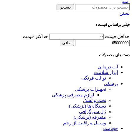
منو
جستجو
بستن
فیلتر براساس قیمت :
حداقل قیمت
حداكثر قيمت
صافی
دسته‌های محصولات
آب درمانی
ابزار سلامت
توالت فرنگی
پزشکی
تجهیزات پزشکی
لوازم مصرفی پزشکی
تخت و تشک
دستگاه ها (پزشکی)
ژل سنوگرافی
متفرقه (پزشکی)
وسایل مراقبت از زخم
حجامت