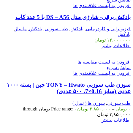
افزودن به لیست علاقمندی ها
بادکش برقی- شارژی مدل DS – A56 با 5 عدد کاپ
فیزیوتراپی و کاردرمانی
,
بادکش
,
طب سوزنی
,
بادکش
,
ماساژ
,
بادکش
۱۲,۰۰۰,۰۰۰
تومان
اطلاعات بیشتر
افزودن به لیست مقایسه ها
نمایش سریع
افزودن به لیست علاقمندی ها
سوزن طب سوزنی TONY – Hwato چین | بسته ۱۰۰۰
عددی (سایز 0.16×7، ۵۰۰ عددی)
طب سوزنی
,
سوزن ها ( نیدل )
۰
تومان
–
۳,۸۵۰,۰۰۰
تومان
Price range: ۰ تومان through
۳,۸۵۰,۰۰۰ تومان
اطلاعات بیشتر